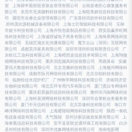
室
上海财申股权投资基金管理有限公司
云南壹者匠心康复服务有
限公司
东莞市兄弟颜料科技有限公司
上海暄青妍信息科技有限公
司
莆田市全睿企业管理有限公司
广东英特讯软件科技有限公司
郑州茂欣源机械设备有限公司
上海士衍智能科技有限公司
玉林
市妮卡科技有限公司
上海卉恒包装制品有限公司
西安晶赢帝旺网
络科技有限公司
上海诚煜诚电子商务有限公司
上海绛果网络科技
有限公司
无锡艺湘文化传播有限公司
魔方云山（深圳）互联网有
限公司
成都昊洋家具有限公司
深圳市璟尚科技有限责任公司
广
东欧亿工业科技有限公司
上海橙西皮信息技术有限公司
上海翔微
楷网络科技有限公司
重庆润宏频风科技有限公司
周易算命
安徽
爱讯大数据科技有限公司
北京克佩科技有限公司
上海魅河网络科
技有限公司
成都市际月网络科技有限公司
北京尔朝科技有限公
司
临朐恒佳水泥护栏厂
广州蜂学网络科技有限公司
济南同济堂
生物科技有限公司
湖北五环专用汽车有限公司
厦门贵以专网络科
技有限公司
重庆彩景扬邦信息科技有限公司
儋州市冯御网络科技
有限公司
上海科基洲网络科技有限公司
深圳市会掌柜会务服务有
限公司
厦门中天信科技有限公司
北京异逢科技有限公司
海口市
峥泽网络科技有限公司
上海蜜陆哒网络科技有限公司
陕西一泰机
电设备成套有限公司
天气预报
苏州沙家浜旅游发展有限公司
上
海奉凰信息科技有限公司
安平县亚联交通环保工程有限公司
白沙
圣对科技有限公司
深圳市优象网络科技有限公司
海南电影网